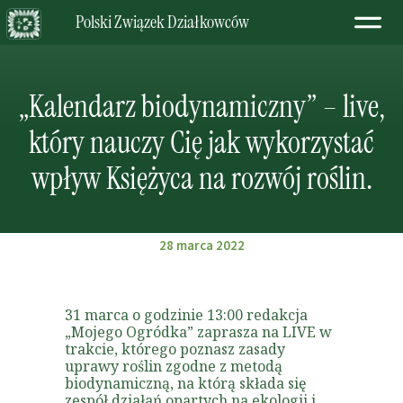
Polski Związek Działkowców
„Kalendarz biodynamiczny” – live,
który nauczy Cię jak wykorzystać
wpływ Księżyca na rozwój
roślin.
28 marca 2022
31 marca o godzinie 13:00 redakcja
„Mojego Ogródka” zaprasza na LIVE w
trakcie, którego poznasz zasady
uprawy roślin zgodne z metodą
biodynamiczną, na którą składa się
zespół działań opartych na ekologii i