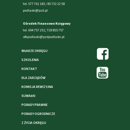
tel. 577 761 183 / 85 732 22 58
podlaski@pzd.pl
Ośrodek Finansowo Księgowy
tel. 694 757 251; 728 855 757
ofkpodlaski@pzdpodlaski.pl
WŁADZE OKRĘGU
SZKOLENIA
KONTAKT
DLA ZARZĄDÓW
KOMISJA REWIZYJNA
SUWAŁKI
PORADY PRAWNE
PORADY OGRODNICZE
Z ŻYCIA OKRĘGU