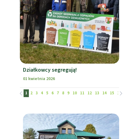
Działkowcy segregują!
01 kwietnia 2026
1
2
3
4
5
6
7
8
9
10
11
12
13
14
15
16
17
18