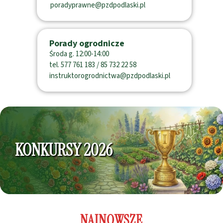
poradyprawne@pzdpodlaski.pl
Porady ogrodnicze
Środa g. 12:00-14:00
tel. 577 761 183 / 85 732 22 58
instruktorogrodnictwa@pzdpodlaski.pl
KONKURSY 2026
NAJNOWSZE