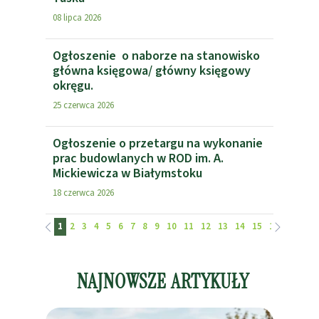
08 lipca 2026
Ogłoszenie o naborze na stanowisko
główna księgowa/ główny księgowy
okręgu.
25 czerwca 2026
Ogłoszenie o przetargu na wykonanie
prac budowlanych w ROD im. A.
Mickiewicza w Białymstoku
18 czerwca 2026
1
2
3
4
5
6
7
8
9
10
11
12
13
14
15
16
17
18
NAJNOWSZE ARTYKUŁY