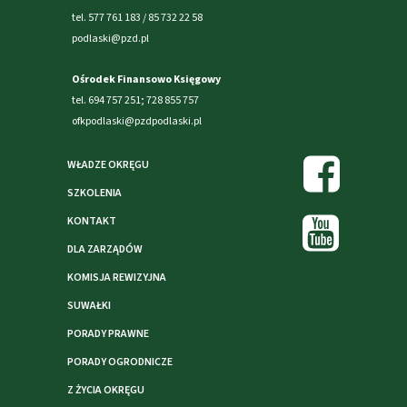
tel. 577 761 183 / 85 732 22 58
podlaski@pzd.pl
Ośrodek Finansowo Księgowy
tel. 694 757 251; 728 855 757
ofkpodlaski@pzdpodlaski.pl
WŁADZE OKRĘGU
SZKOLENIA
KONTAKT
DLA ZARZĄDÓW
KOMISJA REWIZYJNA
SUWAŁKI
PORADY PRAWNE
PORADY OGRODNICZE
Z ŻYCIA OKRĘGU