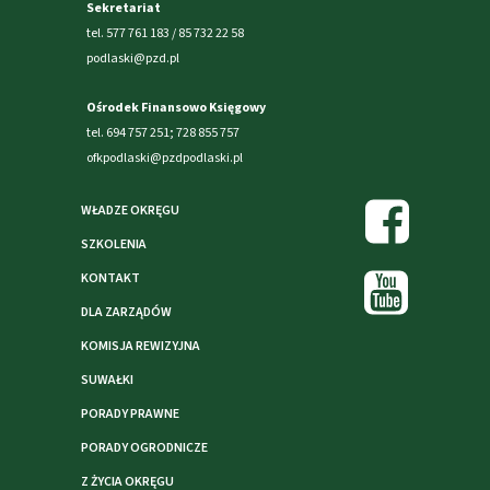
Sekretariat
tel. 577 761 183 / 85 732 22 58
podlaski@pzd.pl
Ośrodek Finansowo Księgowy
tel. 694 757 251; 728 855 757
ofkpodlaski@pzdpodlaski.pl
WŁADZE OKRĘGU
SZKOLENIA
KONTAKT
DLA ZARZĄDÓW
KOMISJA REWIZYJNA
SUWAŁKI
PORADY PRAWNE
PORADY OGRODNICZE
Z ŻYCIA OKRĘGU