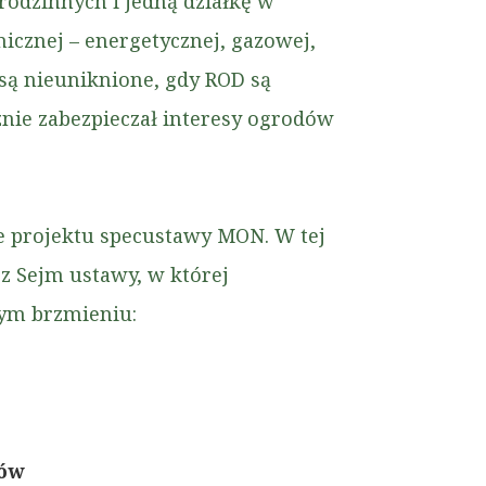
 rodzinnych i jedną działkę w
nicznej – energetycznej, gazowej,
– są nieuniknione, gdy ROD są
nie zabezpieczał interesy ogrodów
e projektu specustawy MON. W tej
z Sejm ustawy, w której
ym brzmieniu:
ców