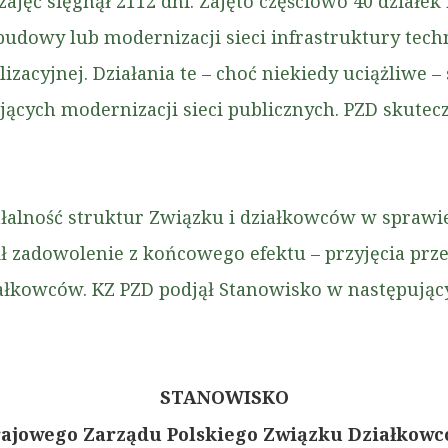
zajęć sięgnął 2112 dni. Zajęto częściowo 40 działek
y budowy lub modernizacji sieci infrastruktury tech
izacyjnej. Działania te – choć niekiedy uciążliwe 
cych modernizacji sieci publicznych. PZD skutecz
łalność struktur Związku i działkowców w sprawi
 zadowolenie z końcowego efektu – przyjęcia prze
ałkowców. KZ PZD podjął Stanowisko w następując
STANOWISKO
ajowego Zarządu Polskiego Związku Działkow