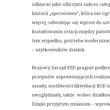
odbierać jako olbrzymi sukces całe
historii „specustawa”, która nie 
więcej, odwołując się wprost do us
kształtowaniu relacji między pańs
tym wypadku, potrzeba modernizacj
– użytkowników działek.
Krajowy Zarząd PZD pragnie podkre
przepisów usprawniających realizac
zasady, możliwości likwidacji ROD 
uwzględniały, także wobec działko
Dzięki przyjętym zmianom – wprow