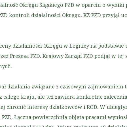
łalność Okręgu Śląskiego PZD w oparciu o wyniki 
ZD kontroli działalności Okręgu. KZ PZD przyjął u
eny działalności Okręgu w Legnicy na podstawie 
zez Prezesa PZD. Krajowy Zarząd PZD podjął w te
nych.
 działania związane z czasowym zajmowaniem te
z całego kraju, ale też zawiera konkretne zalecen
niej chronić interesy działkowców i ROD. W ubiegł
PZD. Łączna powierzchnia objęta pracami wyniosła 5