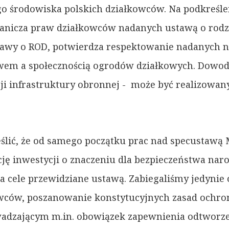
go środowiska polskich działkowców. Na podkreślen
ogranicza praw działkowców nadanych ustawą o rod
tawy o ROD, potwierdza respektowanie nadanych ni
twem a społecznością ogrodów działkowych. Dowodz
i infrastruktury obronnej - może być realizowan
ślić, że od samego początku prac nad specustawą 
ję inwestycji o znaczeniu dla bezpieczeństwa narod
na cele przewidziane ustawą. Zabiegaliśmy jedynie
wców, poszanowanie konstytucyjnych zasad ochron
adzającym m.in. obowiązek zapewnienia odtworze