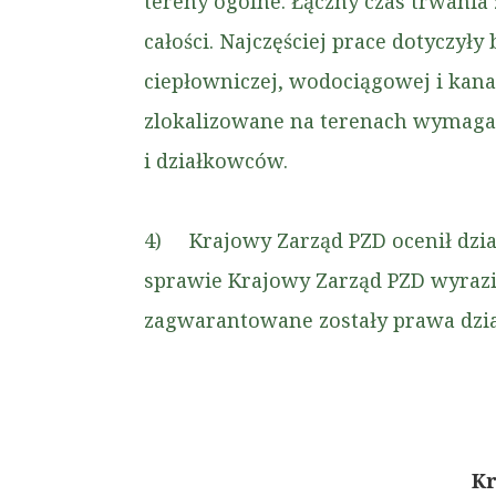
tereny ogólne. Łączny czas trwania 
całości. Najczęściej prace dotyczył
ciepłowniczej, wodociągowej i kanal
zlokalizowane na terenach wymagają
i działkowców.
4) Krajowy Zarząd PZD ocenił dzia
sprawie Krajowy Zarząd PZD wyraził
zagwarantowane zostały prawa dzi
Kr