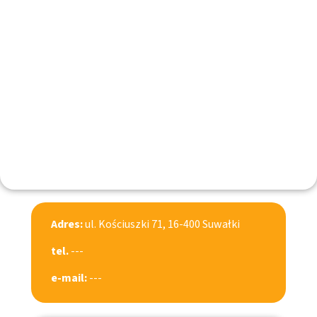
Adres:
ul. Kościuszki 71, 16-400 Suwałki
tel.
---
e-mail:
---