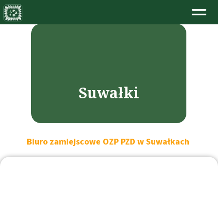
Suwałki
Biuro zamiejscowe OZP PZD w Suwałkach