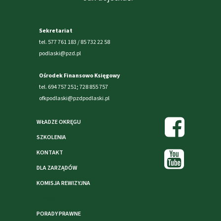
Sekretariat
tel. 577 761 183 / 85 732 22 58
podlaski@pzd.pl
Ośrodek Finansowo Księgowy
tel. 694 757 251; 728 855 757
ofkpodlaski@pzdpodlaski.pl
WŁADZE OKRĘGU
SZKOLENIA
KONTAKT
DLA ZARZĄDÓW
KOMISJA REWIZYJNA
SUWAŁKI
PORADY PRAWNE