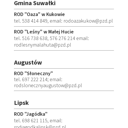
Gmina Suwałki
ROD "Oaza" w Kukowie
tel. 538 414 849, email: rodoazakukow@pzd.pl
ROD "Leśny" w Małej Hucie
tel. 516 738 638, 576 276 214 email:
rodlesnymalahuta@pzd.pl
Augustów
ROD "Słoneczny"
tel. 697 222 214; email:
rodslonecznyaugustow@pzd.pl
Lipsk
ROD "Jagódka"
tel. 698 621 115, email:
rodjagodkalipsk@pzd.pl