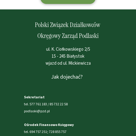
Polski Związek Działkowców
Okręgowy Zarząd Podlaski
ul. K. Ciołkowskiego 2/5
15 - 245 Białystok
wjazd od ul. Mickiewicza
Jak dojechać?
Sekretariat
tel. 577 761 183 / 85 732 22 58
podlaski@pzd.pl
Ośrodek Finansowo Księgowy
tel. 694 757 251; 728 855 757