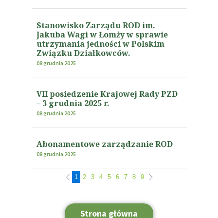
Stanowisko Zarządu ROD im.
Jakuba Wagi w Łomży w sprawie
utrzymania jedności w Polskim
Związku Działkowców.
08 grudnia 2025
VII posiedzenie Krajowej Rady PZD
– 3 grudnia 2025 r.
08 grudnia 2025
Abonamentowe zarządzanie ROD
08 grudnia 2025
1
2
3
4
5
6
7
8
9
Strona główna