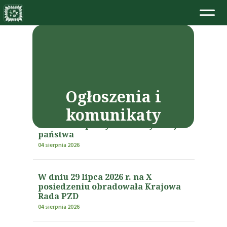
Ogłoszenia i
Polski Związek Działkowców
komunikaty
opracował raport strategiczny o
roli ROD w polityce klimatycznej
państwa
04 sierpnia 2026
W dniu 29 lipca 2026 r. na X
posiedzeniu obradowała Krajowa
Rada PZD
04 sierpnia 2026