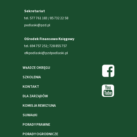
Sekretariat
tel. 577 761 183 / 85 732 22 58
podlaski@pzd.pl
Ośrodek Finansowo Księgowy
tel. 694 757 251; 728 855 757
ofkpodlaski@pzdpodlaski.pl
WŁADZE OKRĘGU
SZKOLENIA
KONTAKT
DLA ZARZĄDÓW
KOMISJA REWIZYJNA
SUWAŁKI
PORADY PRAWNE
PORADY OGRODNICZE