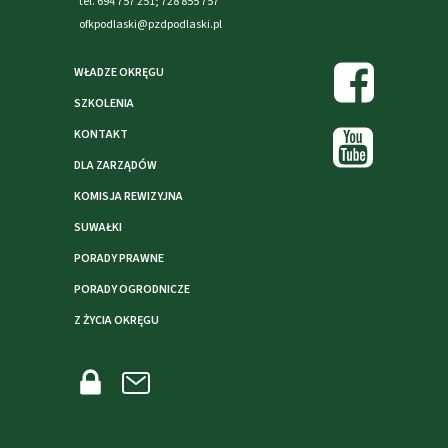
tel. 694 757 251; 728 855 757
ofkpodlaski@pzdpodlaski.pl
WŁADZE OKRĘGU
SZKOLENIA
KONTAKT
DLA ZARZĄDÓW
KOMISJA REWIZYJNA
SUWAŁKI
PORADY PRAWNE
PORADY OGRODNICZE
Z ŻYCIA OKRĘGU