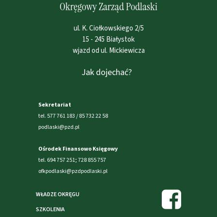
Okręgowy Zarząd Podlaski
ul. K. Ciołkowskiego 2/5
15 - 245 Białystok
wjazd od ul. Mickiewicza
Jak dojechać?
Sekretariat
tel. 577 761 183 / 85 732 22 58
podlaski@pzd.pl
Ośrodek Finansowo Księgowy
tel. 694 757 251; 728 855 757
ofkpodlaski@pzdpodlaski.pl
WŁADZE OKRĘGU
SZKOLENIA