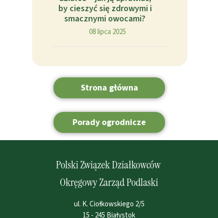
by cieszyć się zdrowymi i
smacznymi owocami?
08 lipca 2025
Strona główna
Porady ogrodnicze
Polski Związek Działkowców
Okręgowy Zarząd Podlaski
ul. K. Ciołkowskiego 2/5
15 - 245 Białystok