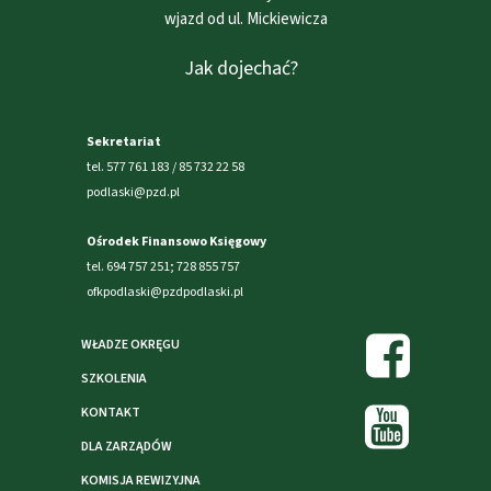
wjazd od ul. Mickiewicza
Jak dojechać?
Sekretariat
tel. 577 761 183 / 85 732 22 58
podlaski@pzd.pl
Ośrodek Finansowo Księgowy
tel. 694 757 251; 728 855 757
ofkpodlaski@pzdpodlaski.pl
WŁADZE OKRĘGU
SZKOLENIA
KONTAKT
DLA ZARZĄDÓW
KOMISJA REWIZYJNA