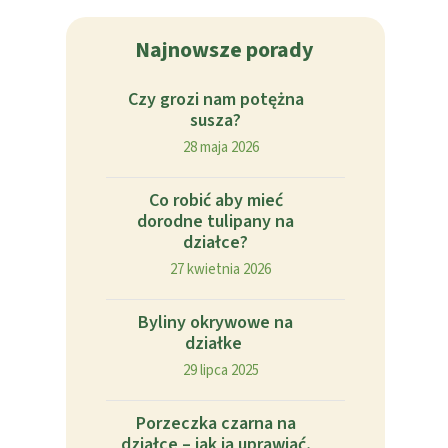
Najnowsze porady
Czy grozi nam potężna
susza?
28 maja 2026
Co robić aby mieć
dorodne tulipany na
działce?
27 kwietnia 2026
Byliny okrywowe na
działke
29 lipca 2025
Porzeczka czarna na
działce – jak ją uprawiać,