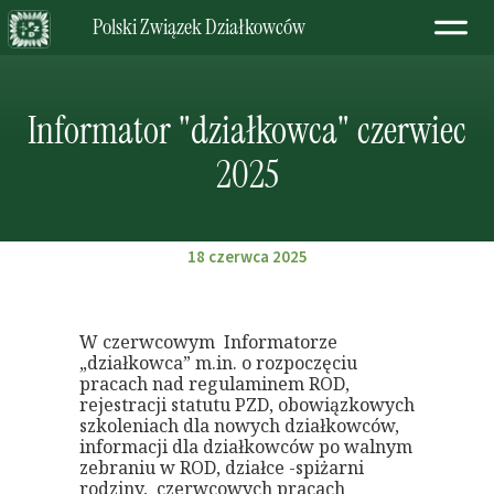
Polski Związek Działkowców
Informator "działkowca" czerwiec
2025
18 czerwca 2025
W czerwcowym Informatorze
„działkowca” m.in. o rozpoczęciu
pracach nad regulaminem ROD,
rejestracji statutu PZD, obowiązkowych
szkoleniach dla nowych działkowców,
informacji dla działkowców po walnym
zebraniu w ROD, działce -spiżarni
rodziny, czerwcowych pracach