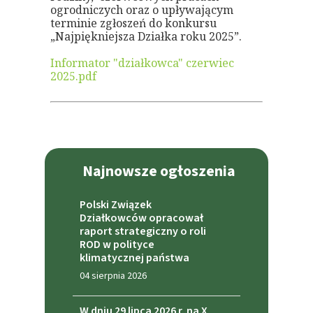
ogrodniczych oraz o upływającym
terminie zgłoszeń do konkursu
„Najpiękniejsza Działka roku 2025”.
Informator "działkowca" czerwiec
2025.pdf
Najnowsze ogłoszenia
Polski Związek
Działkowców opracował
raport strategiczny o roli
ROD w polityce
klimatycznej państwa
04 sierpnia 2026
W dniu 29 lipca 2026 r. na X