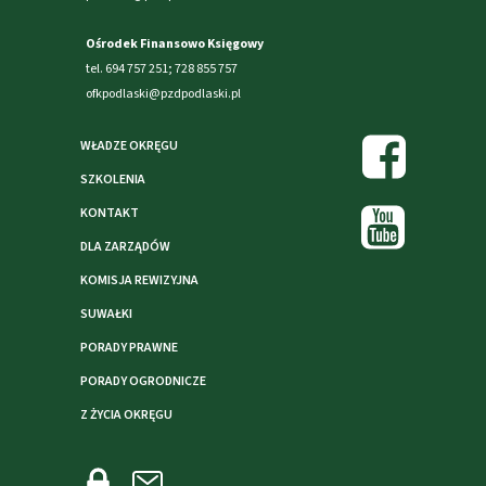
Ośrodek Finansowo Księgowy
tel. 694 757 251; 728 855 757
ofkpodlaski@pzdpodlaski.pl
WŁADZE OKRĘGU
SZKOLENIA
KONTAKT
DLA ZARZĄDÓW
KOMISJA REWIZYJNA
SUWAŁKI
PORADY PRAWNE
PORADY OGRODNICZE
Z ŻYCIA OKRĘGU