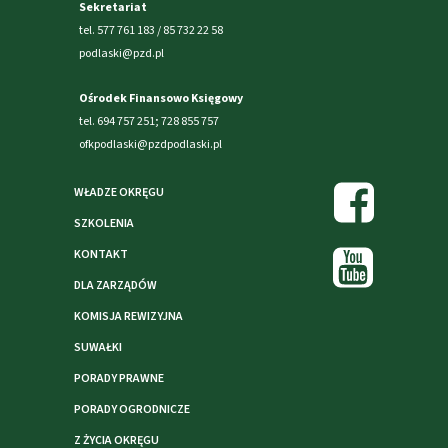
Sekretariat
tel. 577 761 183 / 85 732 22 58
podlaski@pzd.pl
Ośrodek Finansowo Księgowy
tel. 694 757 251; 728 855 757
ofkpodlaski@pzdpodlaski.pl
WŁADZE OKRĘGU
SZKOLENIA
KONTAKT
DLA ZARZĄDÓW
KOMISJA REWIZYJNA
SUWAŁKI
PORADY PRAWNE
PORADY OGRODNICZE
Z ŻYCIA OKRĘGU