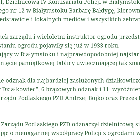
, Dzielnicową IV Komisariatu Policji w Białymsto
o nr 12 w Białymstoku Barbarę Bałdygę, kierown
edstawicieli lokalnych mediów i wszystkich zebra
ek zarządu i wieloletni instruktor ogrodu przedst
taniu ogrodu pojawiły się już w 1933 roku.
łający w Białymstoku i najprawdopodobniej najstars
onięcie pamiątkowej tablicy uwieczniającej tak zna
e odznak dla najbardziej zasłużonych działkowicz
y Działkowiec”, 6 brązowych odznak i 11 wyróżni
rządu Podlaskiego PZD Andrzej Bojko oraz Prezes 
 Zarządu Podlaskiego PZD odznaczył dzielnicową 
jąc o nienagannej współpracy Policji z ogrodami w