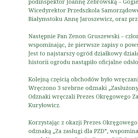
podinspektor Joannę Żebrowską – Gogiel
Wicedyrektor Przedszkola Samorządoweg
Białymstoku Annę Jaroszewicz, oraz prz
Następnie Pan Zenon Gruszewski – człon
wspominając, że pierwsze zapisy o pows
Jest to najstarszy ogród działkowy dzia
historii ogrodu nastąpiło oficjalne odsł
Kolejną częścią obchodów było wręczani
Wręczono 3 srebrne odznaki „Zasłużon
Odznaki wręczali Prezes Okręgowego Za
Kuryłowicz.
Korzystając z okazji Prezes Okręgowego
odznaką „Za zasługi dla PZD”, wspomina