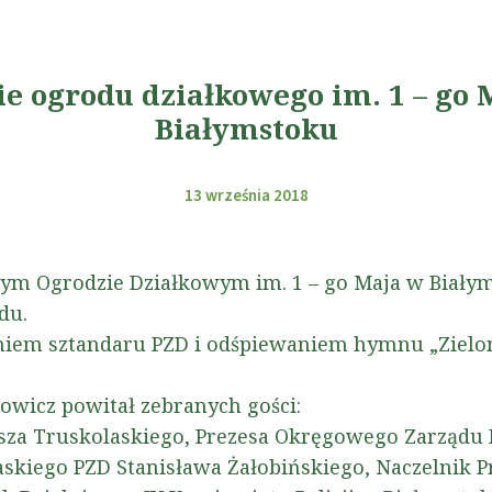
ie ogrodu działkowego im. 1 – go
Białymstoku
13 września 2018
ym Ogrodzie Działkowym im. 1 – go Maja w Białym
du.
niem sztandaru PZD i odśpiewaniem hymnu „Zielon
owicz powitał zebranych gości:
usza Truskolaskiego, Prezesa Okręgowego Zarządu 
kiego PZD Stanisława Żałobińskiego, Naczelnik P