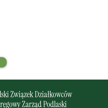
lski Związek Działkowców
ręgowy Zarząd Podlaski