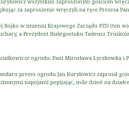
n Kuryłowicz wszystkim zaproszonym gościom wręcz
iękując za zaproszenie wręczyli na ręce Prezesa P
j Bojko w imieniu Krajowego Zarządu PZD (ten w
uchary, a Prezydent Białegostoku Tadeusz Truskol
ziałkowicze ogrodu: Pani Mirosława Łyczkowka i
tandaru prezes ogrodu Jan Kuryłowicz zaprosił goś
, zimnymi napojami popijając, mile dzień na działce