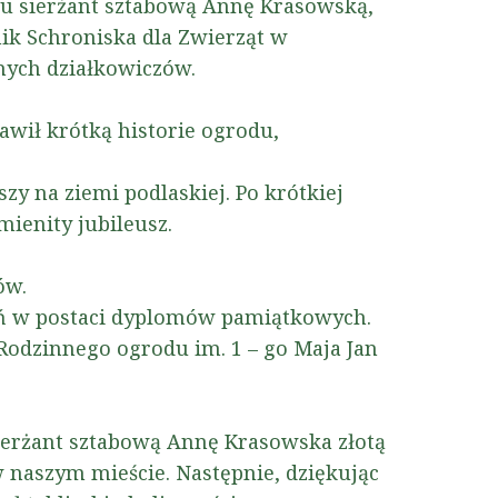
ku sierżant sztabową Annę Krasowską,
ik Schroniska dla Zwierząt w
nych działkowiczów.
awił krótką historie ogrodu,
zy na ziemi podlaskiej. Po krótkiej
mienity jubileusz.
ów.
eń w postaci dyplomów pamiątkowych.
Rodzinnego ogrodu im. 1 – go Maja Jan
sierżant sztabową Annę Krasowska złotą
 naszym mieście. Następnie, dziękując