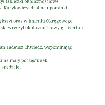
ył tabliczki okolicznościowe
ana Kuryłowicza drobne upominki.
iększy) oraz w imieniu Okręgowego
aski wręczył okolicznościowy grawerton
 Pan Tadeusz Chwiedź, wspominając
ci na mały poczęstunek.
 spędzając.