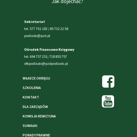
Jak dojechać?
Sekretariat
tel. 577 761 183 / 85 732 22 58
podlaski@pzd.pl
Ośrodek Finansowo Księgowy
tel. 694 757 251; 728 855 757
ofkpodlaski@pzdpodlaski.pl
WŁADZE OKRĘGU
SZKOLENIA
KONTAKT
DLA ZARZĄDÓW
KOMISJA REWIZYJNA
SUWAŁKI
PORADY PRAWNE