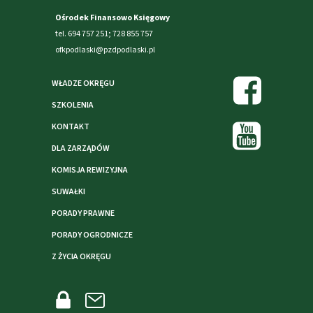
Ośrodek Finansowo Księgowy
tel. 694 757 251; 728 855 757
ofkpodlaski@pzdpodlaski.pl
WŁADZE OKRĘGU
SZKOLENIA
KONTAKT
DLA ZARZĄDÓW
KOMISJA REWIZYJNA
SUWAŁKI
PORADY PRAWNE
PORADY OGRODNICZE
Z ŻYCIA OKRĘGU