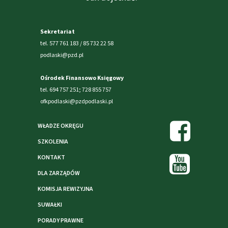
Sekretariat
tel. 577 761 183 / 85 732 22 58
podlaski@pzd.pl
Ośrodek Finansowo Księgowy
tel. 694 757 251; 728 855 757
ofkpodlaski@pzdpodlaski.pl
WŁADZE OKRĘGU
SZKOLENIA
KONTAKT
DLA ZARZĄDÓW
KOMISJA REWIZYJNA
SUWAŁKI
PORADY PRAWNE