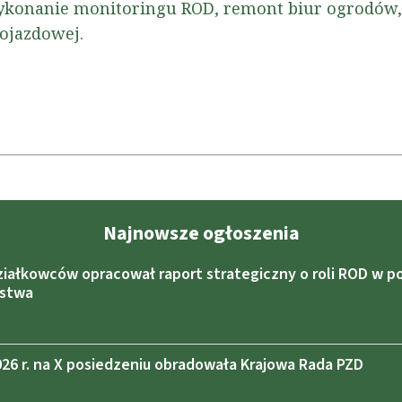
ykonanie monitoringu ROD, remont biur ogrodów, m
ojazdowej.
Najnowsze ogłoszenia
ziałkowców opracował raport strategiczny o roli ROD w po
ństwa
2026 r. na X posiedzeniu obradowała Krajowa Rada PZD