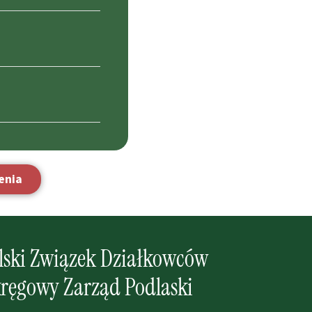
enia
lski Związek Działkowców
ręgowy Zarząd Podlaski