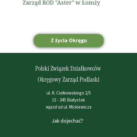
Zarząd ROD "Aster" w Łomży
Z życia Okręgu
Strona główna
Polski Związek Działkowców
Okręgowy Zarząd Podlaski
ul. K. Ciołkowskiego 2/5
15 - 245 Białystok
wjazd od ul. Mickiewicza
Jak dojechać?