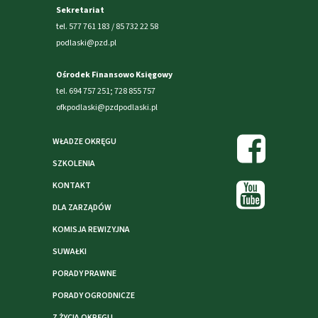
Sekretariat
tel. 577 761 183 / 85 732 22 58
podlaski@pzd.pl
Ośrodek Finansowo Księgowy
tel. 694 757 251; 728 855 757
ofkpodlaski@pzdpodlaski.pl
WŁADZE OKRĘGU
SZKOLENIA
KONTAKT
DLA ZARZĄDÓW
KOMISJA REWIZYJNA
SUWAŁKI
PORADY PRAWNE
PORADY OGRODNICZE
Z ŻYCIA OKRĘGU