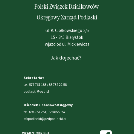
Polski Związek Działkowców
Okręgowy Zarząd Podlaski
ul. K. Ciołkowskiego 2/5
15 - 245 Białystok
wjazd od ul. Mickiewicza
Jak dojechać?
Sekretariat
tel. 577 761 183 / 85 732 22 58
podlaski@pzd.pl
Ośrodek Finansowo Księgowy
tel. 694 757 251; 728 855 757
ofkpodlaski@pzdpodlaski.pl
WŁADZE OKRĘGU