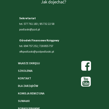
Jak dojechać?
Sekretariat
tel. 577 761 183 / 85 732 22 58
podlaski@pzd.pl
Ośrodek Finansowo Księgowy
tel. 694 757 251; 728 855 757
ofkpodlaski@pzdpodlaski.pl
WŁADZE OKRĘGU
SZKOLENIA
KONTAKT
DLA ZARZĄDÓW
KOMISJA REWIZYJNA
SUWAŁKI
PORADY PRAWNE