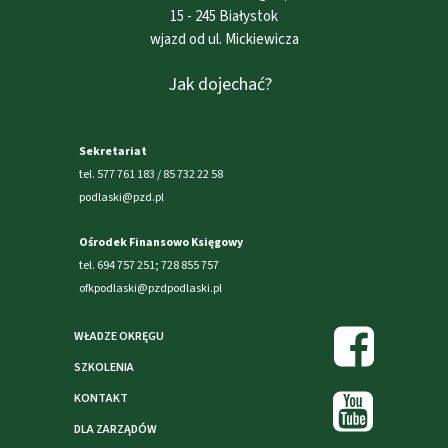
15 - 245 Białystok
wjazd od ul. Mickiewicza
Jak dojechać?
Sekretariat
tel. 577 761 183 / 85 732 22 58
podlaski@pzd.pl
Ośrodek Finansowo Księgowy
tel. 694 757 251; 728 855 757
ofkpodlaski@pzdpodlaski.pl
WŁADZE OKRĘGU
SZKOLENIA
KONTAKT
DLA ZARZĄDÓW