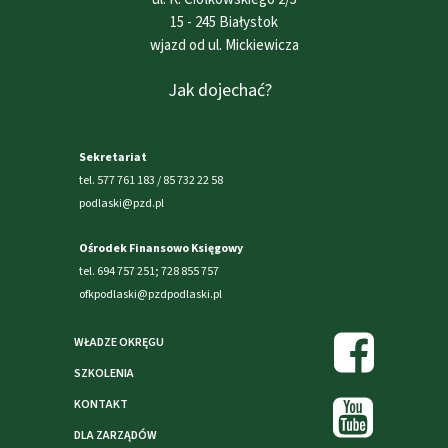
15 - 245 Białystok
wjazd od ul. Mickiewicza
Jak dojechać?
Sekretariat
tel. 577 761 183 / 85 732 22 58
podlaski@pzd.pl
Ośrodek Finansowo Księgowy
tel. 694 757 251; 728 855 757
ofkpodlaski@pzdpodlaski.pl
WŁADZE OKRĘGU
SZKOLENIA
KONTAKT
DLA ZARZĄDÓW