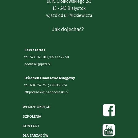
ul. K. Ciołkowskiego 2/5
15 - 245 Białystok
wjazd od ul. Mickiewicza
Jak dojechać?
Sekretariat
tel. 577 761 183 / 85 732 22 58
podlaski@pzd.pl
Ośrodek Finansowo Księgowy
tel. 694 757 251; 728 855 757
ofkpodlaski@pzdpodlaski.pl
WŁADZE OKRĘGU
SZKOLENIA
KONTAKT
DLA ZARZĄDÓW