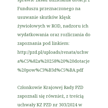
Funduszu przeznaczonego na
usuwanie skutków klęsk
żywiołowych w ROD, nadzoru ich
wydatkowania oraz rozliczania do
zapoznania pod linkiem:
http://pzd.pl/uploads/renata/uchw
a%C5%82a%20258%20%20dotacje
%20pow%C3%B3d%C5%BA.pdf
Członkowie Krajowej Rady PZD
zapoznali się również, z treścią
uchwały KZ PZD nr 303/2024 w