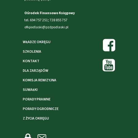
Ośrodek Finansowo Księgowy
tel. 694 757 251; 728 855 757
ofkpodlaski@pzdpodlaski.pl
WŁADZE OKRĘGU
SZKOLENIA
KONTAKT
DLA ZARZĄDÓW
KOMISJA REWIZYJNA
SUWAŁKI
PORADY PRAWNE
PORADY OGRODNICZE
Z ŻYCIA OKRĘGU