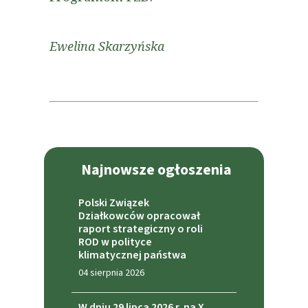
Ewelina Skarzyńska
Najnowsze ogłoszenia
Polski Związek
Działkowców opracował
raport strategiczny o roli
ROD w polityce
klimatycznej państwa
04 sierpnia 2026
W dniu 29 lipca 2026 r. na X