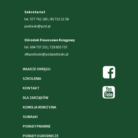
Sekretariat
tel. 577 761 183 / 85 732 22 58
podlaski@pzd.pl
Ośrodek Finansowo Księgowy
tel. 694 757 251; 728 855 757
ofkpodlaski@pzdpodlaski.pl
WŁADZE OKRĘGU
SZKOLENIA
KONTAKT
DLA ZARZĄDÓW
KOMISJA REWIZYJNA
SUWAŁKI
PORADY PRAWNE
PORADY OGRODNICZE