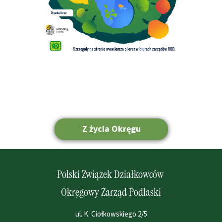
Z życia Okręgu
Strona główna
Polski Związek Działkowców
Okręgowy Zarząd Podlaski
ul. K. Ciołkowskiego 2/5