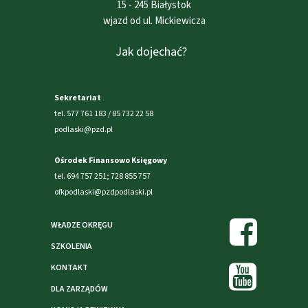
15 - 245 Białystok
wjazd od ul. Mickiewicza
Jak dojechać?
Sekretariat
tel. 577 761 183 / 85 732 22 58
podlaski@pzd.pl
Ośrodek Finansowo Księgowy
tel. 694 757 251; 728 855 757
ofkpodlaski@pzdpodlaski.pl
WŁADZE OKRĘGU
SZKOLENIA
KONTAKT
DLA ZARZĄDÓW