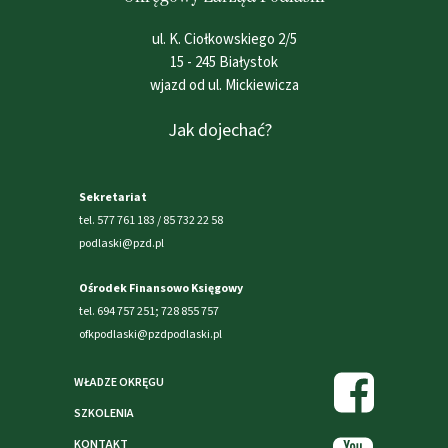
ul. K. Ciołkowskiego 2/5
15 - 245 Białystok
wjazd od ul. Mickiewicza
Jak dojechać?
Sekretariat
tel. 577 761 183 / 85 732 22 58
podlaski@pzd.pl
Ośrodek Finansowo Księgowy
tel. 694 757 251; 728 855 757
ofkpodlaski@pzdpodlaski.pl
WŁADZE OKRĘGU
SZKOLENIA
KONTAKT