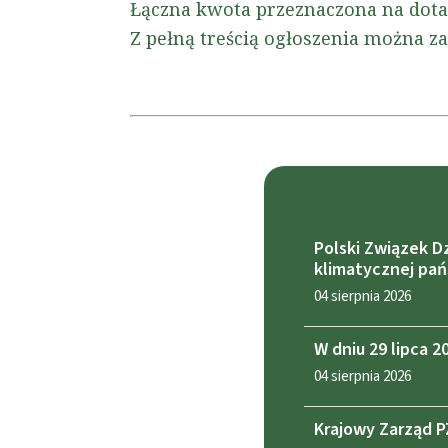
Łączna kwota przeznaczona na dotac
Z pełną treścią ogłoszenia można za
Polski Związek D
klimatycznej pa
04 sierpnia 2026
W dniu 29 lipca 
04 sierpnia 2026
Krajowy Zarząd P