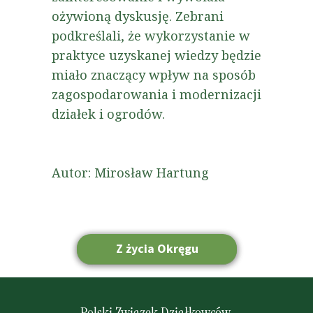
ożywioną dyskusję. Zebrani
podkreślali, że wykorzystanie w
praktyce uzyskanej wiedzy będzie
miało znaczący wpływ na sposób
zagospodarowania i modernizacji
działek i ogrodów.
Autor: Mirosław Hartung
Z życia Okręgu
Strona główna
Polski Związek Działkowców