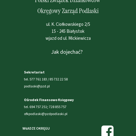
Okręgowy Zarząd Podlaski
ul. K. Ciołkowskiego 2/5
15 - 245 Białystok
wjazd od ul. Mickiewicza
Jak dojechać?
Sekretariat
tel. 577 761 183 / 85 732 22 58
podlaski@pzd.pl
Ośrodek Finansowo Księgowy
tel. 694 757 251; 728 855 757
ofkpodlaski@pzdpodlaski.pl
WŁADZE OKRĘGU