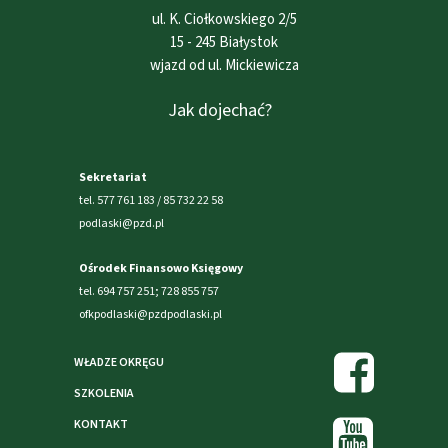
ul. K. Ciołkowskiego 2/5
15 - 245 Białystok
wjazd od ul. Mickiewicza
Jak dojechać?
Sekretariat
tel. 577 761 183 / 85 732 22 58
podlaski@pzd.pl
Ośrodek Finansowo Księgowy
tel. 694 757 251; 728 855 757
ofkpodlaski@pzdpodlaski.pl
WŁADZE OKRĘGU
SZKOLENIA
KONTAKT