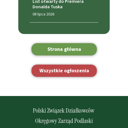
List otwarty do Premiera
Donalda Tuska
08 lipca 2026
Strona główna
Wszystkie ogłoszenia
Polski Związek Działkowców
Okręgowy Zarząd Podlaski