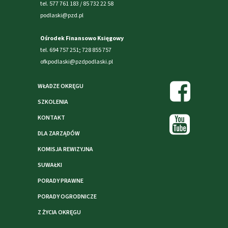
tel. 577 761 183 / 85 732 22 58
podlaski@pzd.pl
Ośrodek Finansowo Księgowy
tel. 694 757 251; 728 855 757
ofkpodlaski@pzdpodlaski.pl
WŁADZE OKRĘGU
SZKOLENIA
KONTAKT
DLA ZARZĄDÓW
KOMISJA REWIZYJNA
SUWAŁKI
PORADY PRAWNE
PORADY OGRODNICZE
Z ŻYCIA OKRĘGU