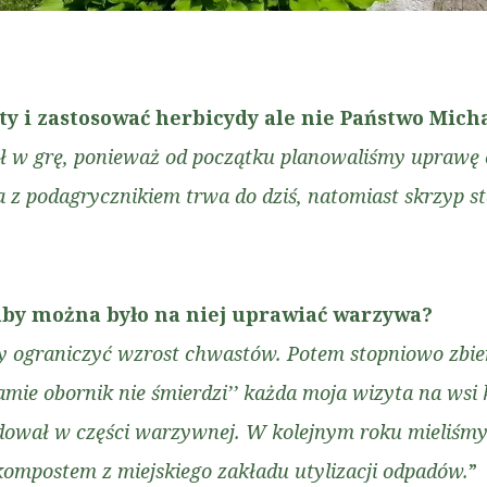
ty i zastosować herbicydy ale nie Państwo Mich
 w grę, ponieważ od początku planowaliśmy uprawę e
 z podagrycznikiem trwa do dziś, natomiast skrzyp s
 aby można było na niej uprawiać warzywa?
by ograniczyć wzrost chwastów. Potem stopniowo zbier
damie obornik nie śmierdzi’’ każda moja wizyta na ws
lądował w części warzywnej. W kolejnym roku mieliśm
ompostem z miejskiego zakładu utylizacji odpadów.
”