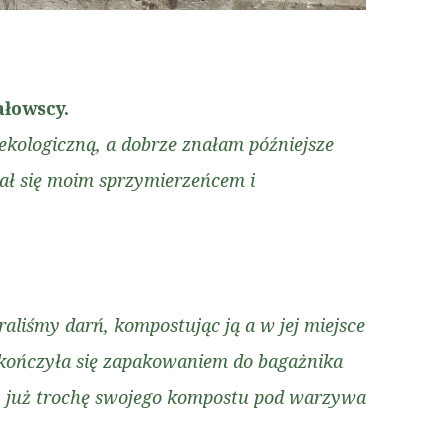
ałowscy.
kologiczną, a dobrze znałam późniejsze
tał się moim sprzymierzeńcem i
aliśmy darń, kompostując ją a w jej miejsce
i kończyła się zapakowaniem do bagażnika
y już trochę swojego kompostu pod warzywa