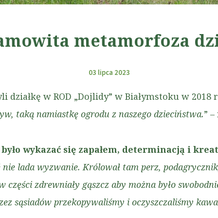
amowita metamorfoza dzi
03 lipca 2023
i działkę w ROD „Dojlidy” w Białymstoku w 2018 r
w, taką namiastkę ogrodu z naszego dzieciństwa.
” –
 było wykazać się zapałem, determinacją i krea
ił nie lada wyzwanie. Królował tam perz, podagryczni
w części zdrewniały gąszcz aby można było swobodnie
rzez sąsiadów przekopywaliśmy i oczyszczaliśmy kawa