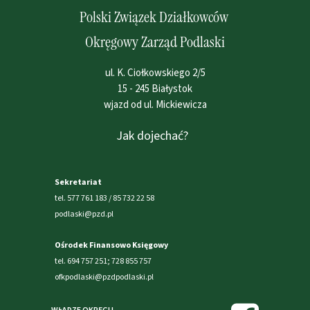
Polski Związek Działkowców
Okręgowy Zarząd Podlaski
ul. K. Ciołkowskiego 2/5
15 - 245 Białystok
wjazd od ul. Mickiewicza
Jak dojechać?
Sekretariat
tel. 577 761 183 / 85 732 22 58
podlaski@pzd.pl
Ośrodek Finansowo Księgowy
tel. 694 757 251; 728 855 757
ofkpodlaski@pzdpodlaski.pl