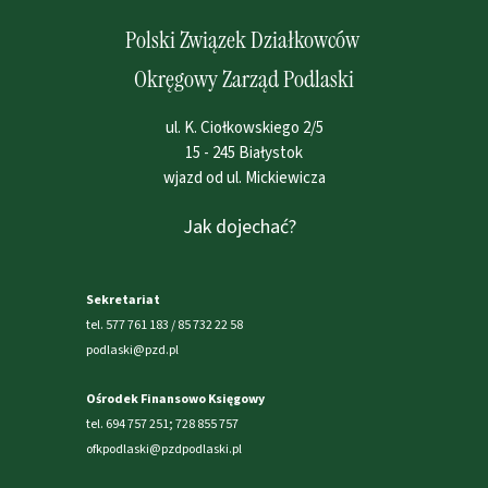
Polski Związek Działkowców
Okręgowy Zarząd Podlaski
ul. K. Ciołkowskiego 2/5
15 - 245 Białystok
wjazd od ul. Mickiewicza
Jak dojechać?
Sekretariat
tel. 577 761 183 / 85 732 22 58
podlaski@pzd.pl
Ośrodek Finansowo Księgowy
tel. 694 757 251; 728 855 757
ofkpodlaski@pzdpodlaski.pl