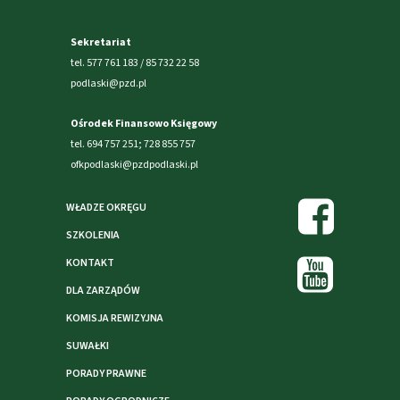
Sekretariat
tel. 577 761 183 / 85 732 22 58
podlaski@pzd.pl
Ośrodek Finansowo Księgowy
tel. 694 757 251; 728 855 757
ofkpodlaski@pzdpodlaski.pl
WŁADZE OKRĘGU
SZKOLENIA
KONTAKT
DLA ZARZĄDÓW
KOMISJA REWIZYJNA
SUWAŁKI
PORADY PRAWNE