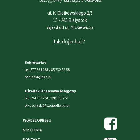
ul. K. Ciołkowskiego 2/5
15 - 245 Białystok
wjazd od ul. Mickiewicza
Jak dojechać?
Sekretariat
tel. 577 761 183 / 85 732 22 58
podlaski@pzd.pl
Ośrodek Finansowo Księgowy
tel. 694 757 251; 728 855 757
ofkpodlaski@pzdpodlaski.pl
WŁADZE OKRĘGU
SZKOLENIA
KONTAKT