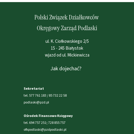
Polski Związek Działkowców
Okręgowy Zarząd Podlaski
ul. K. Ciołkowskiego 2/5
15 - 245 Białystok
wjazd od ul. Mickiewicza
Jak dojechać?
Sekretariat
tel. 577 761 183 / 85 732 22 58
podlaski@pzd.pl
Ośrodek Finansowo Księgowy
tel. 694 757 251; 728 855 757
ofkpodlaski@pzdpodlaski.pl