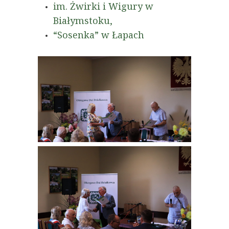
im. Żwirki i Wigury w
Białymstoku,
“Sosenka” w Łapach