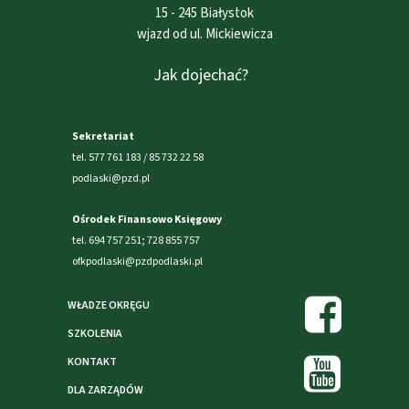
15 - 245 Białystok
wjazd od ul. Mickiewicza
Jak dojechać?
Sekretariat
tel. 577 761 183 / 85 732 22 58
podlaski@pzd.pl
Ośrodek Finansowo Księgowy
tel. 694 757 251; 728 855 757
ofkpodlaski@pzdpodlaski.pl
WŁADZE OKRĘGU
SZKOLENIA
KONTAKT
DLA ZARZĄDÓW