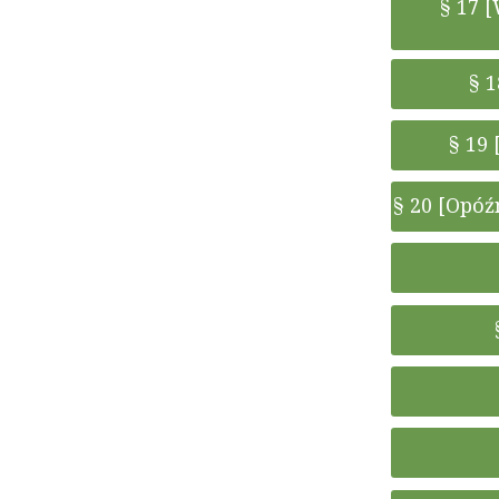
§ 17 
§ 
§ 19
§ 20 [Opóź