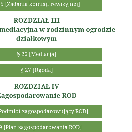
25 [Zadania komisji rewizyjnej]
ROZDZIAŁ III
 mediacyjna w rodzinnym ogrodzie
działkowym
§ 26 [Mediacja]
§ 27 [Ugoda]
ROZDZIAŁ IV
Zagospodarowanie ROD
[Podmiot zagospodarowujący ROD]
29 [Plan zagospodarowania ROD]