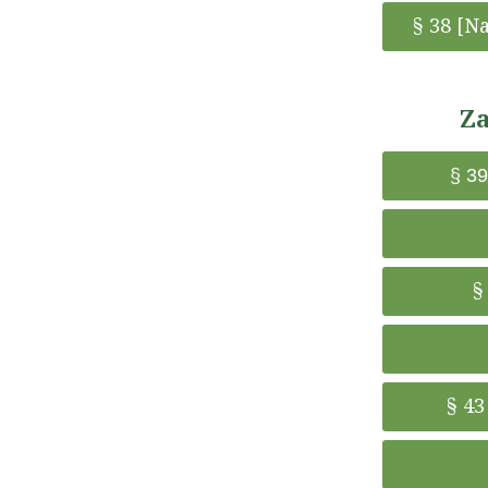
§ 38 [
Za
§ 39
§
§ 43