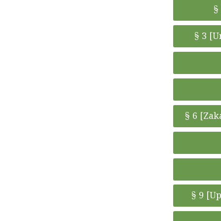
§
§ 3 [U
§ 6 [Zak
§ 9 [U