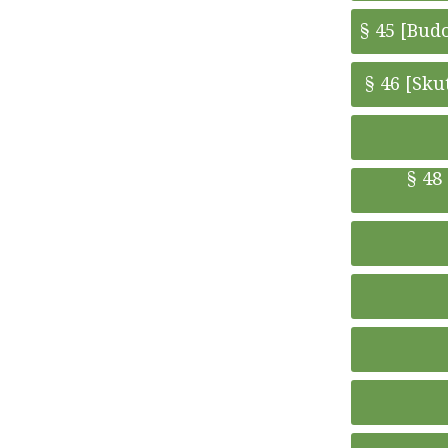
§ 45 [Bud
§ 46 [Sku
§ 48