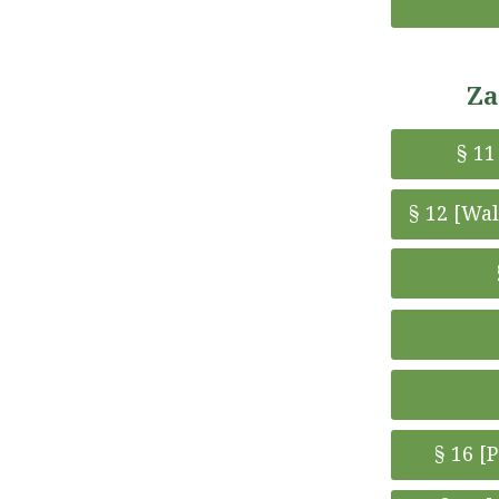
Za
§ 1
§ 12 [Wa
§ 16 [