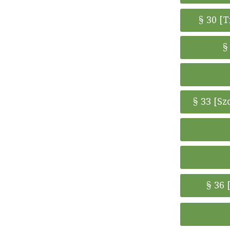
§ 30 [
§
§ 33 [S
§ 36 