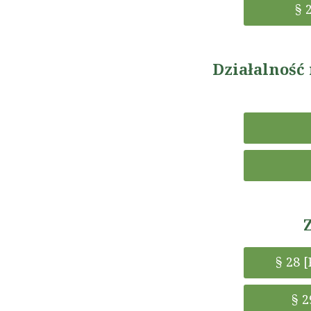
§ 
Działalność
§ 28 
§ 