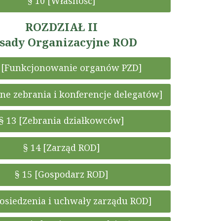
§ 10 [Własność]
ROZDZIAŁ II
sady Organizacyjne ROD
1 [Funkcjonowanie organów PZD]
lne zebrania i konferencje delegatów]
§ 13 [Zebrania działkowców]
§ 14 [Zarząd ROD]
§ 15 [Gospodarz ROD]
Posiedzenia i uchwały zarządu ROD]