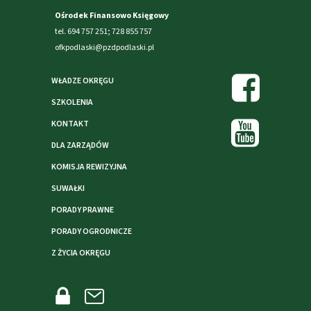
Ośrodek Finansowo Księgowy
tel. 694 757 251; 728 855 757
ofkpodlaski@pzdpodlaski.pl
WŁADZE OKRĘGU
SZKOLENIA
KONTAKT
DLA ZARZĄDÓW
KOMISJA REWIZYJNA
SUWAŁKI
PORADY PRAWNE
PORADY OGRODNICZE
Z ŻYCIA OKRĘGU