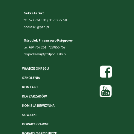
Sekretariat
tel. 577 761 183 / 85 732 22 58
podlaski@pzd.pl
Ośrodek Finansowo Księgowy
tel. 694 757 251; 728 855 757
ofkpodlaski@pzdpodlaski.pl
WŁADZE OKRĘGU
SZKOLENIA
KONTAKT
DLA ZARZĄDÓW
KOMISJA REWIZYJNA
SUWAŁKI
PORADY PRAWNE
PORADY OGRODNICZE