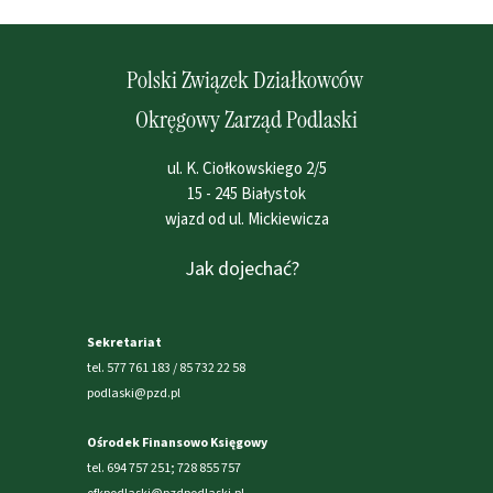
Polski Związek Działkowców
Okręgowy Zarząd Podlaski
ul. K. Ciołkowskiego 2/5
15 - 245 Białystok
wjazd od ul. Mickiewicza
Jak dojechać?
Sekretariat
tel. 577 761 183 / 85 732 22 58
podlaski@pzd.pl
Ośrodek Finansowo Księgowy
tel. 694 757 251; 728 855 757