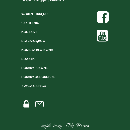
ofkpodlaski@pzdpodlaski.pl
WŁADZE OKRĘGU
SZKOLENIA
KONTAKT
DLA ZARZĄDÓW
KOMISJA REWIZYJNA
SUWAŁKI
PORADY PRAWNE
PORADY OGRODNICZE
Z ŻYCIA OKRĘGU
projekt strony: Filip Roman