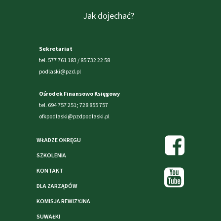
Jak dojechać?
Sekretariat
tel. 577 761 183 / 85 732 22 58
podlaski@pzd.pl
Ośrodek Finansowo Księgowy
tel. 694 757 251; 728 855 757
ofkpodlaski@pzdpodlaski.pl
WŁADZE OKRĘGU
SZKOLENIA
KONTAKT
DLA ZARZĄDÓW
KOMISJA REWIZYJNA
SUWAŁKI