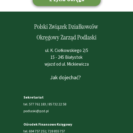
Polski Związek Działkowców
Okręgowy Zarząd Podlaski
ul. K. Ciołkowskiego 2/5
15 - 245 Białystok
wjazd od ul. Mickiewicza
Jak dojechać?
Sekretariat
tel. 577 761 183 / 85 732 22 58
podlaski@pzd.pl
Ośrodek Finansowo Księgowy
tel. 694 757 251; 728 855 757