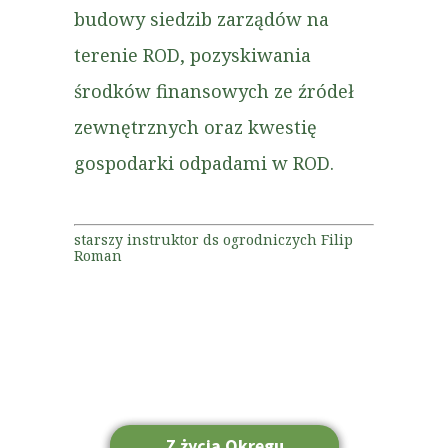
budowy siedzib zarządów na
terenie ROD, pozyskiwania
środków finansowych ze źródeł
zewnętrznych oraz kwestię
gospodarki odpadami w ROD.
starszy instruktor ds ogrodniczych Filip
Roman
Z życia Okręgu
Strona główna