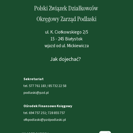
Polski Związek Działkowców
Okręgowy Zarząd Podlaski
ul. K. Ciołkowskiego 2/5
15 - 245 Białystok
wjazd od ul. Mickiewicza
Jak dojechać?
Sekretariat
tel. 577 761 183 / 85 732 22 58
podlaski@pzd.pl
Ośrodek Finansowo Księgowy
tel. 694 757 251; 728 855 757
ofkpodlaski@pzdpodlaski.pl