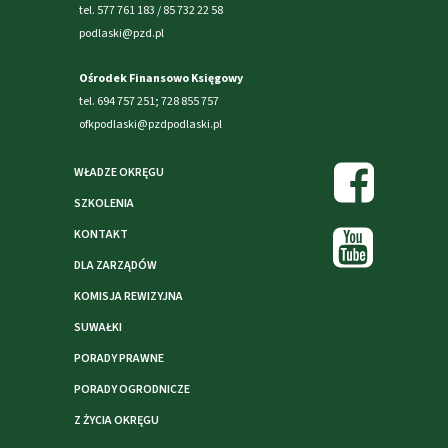
tel. 577 761 183 / 85 732 22 58
podlaski@pzd.pl
Ośrodek Finansowo Księgowy
tel. 694 757 251; 728 855 757
ofkpodlaski@pzdpodlaski.pl
WŁADZE OKRĘGU
SZKOLENIA
KONTAKT
DLA ZARZĄDÓW
KOMISJA REWIZYJNA
SUWAŁKI
PORADY PRAWNE
PORADY OGRODNICZE
Z ŻYCIA OKRĘGU