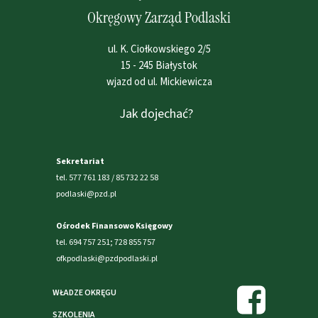
Okręgowy Zarząd Podlaski
ul. K. Ciołkowskiego 2/5
15 - 245 Białystok
wjazd od ul. Mickiewicza
Jak dojechać?
Sekretariat
tel. 577 761 183 / 85 732 22 58
podlaski@pzd.pl
Ośrodek Finansowo Księgowy
tel. 694 757 251; 728 855 757
ofkpodlaski@pzdpodlaski.pl
WŁADZE OKRĘGU
SZKOLENIA