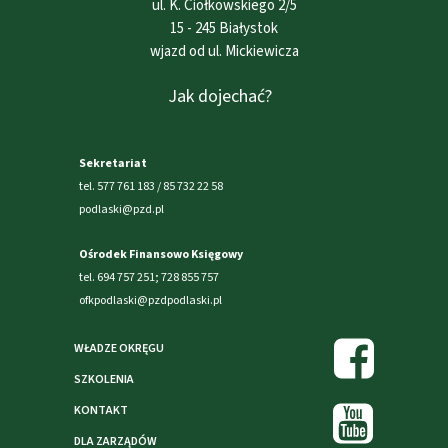
ul. K. Ciołkowskiego 2/5
15 - 245 Białystok
wjazd od ul. Mickiewicza
Jak dojechać?
Sekretariat
tel. 577 761 183 / 85 732 22 58
podlaski@pzd.pl
Ośrodek Finansowo Księgowy
tel. 694 757 251; 728 855 757
ofkpodlaski@pzdpodlaski.pl
WŁADZE OKRĘGU
SZKOLENIA
KONTAKT
DLA ZARZĄDÓW