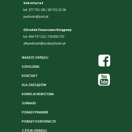
Sekretariat
tel. 577 761 183 / 85 732 22 58
podlaski@pzd.pl
Ośrodek Finansowo Księgowy
tel. 694 757 251; 728 855 757
ofkpodlaski@pzdpodlaski.pl
WŁADZE OKRĘGU
SZKOLENIA
KONTAKT
DLA ZARZĄDÓW
KOMISJA REWIZYJNA
SUWAŁKI
PORADY PRAWNE
PORADY OGRODNICZE
Z ŻYCIA OKRĘGU