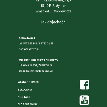
ul. K. Ciołkowskiego 2/5
15 - 245 Białystok
wjazd od ul. Mickiewicza
Jak dojechać?
Sekretariat
tel. 577 761 183 / 85 732 22 58
podlaski@pzd.pl
Ośrodek Finansowo Księgowy
tel. 694 757 251; 728 855 757
ofkpodlaski@pzdpodlaski.pl
WŁADZE OKRĘGU
SZKOLENIA
KONTAKT
DLA ZARZĄDÓW